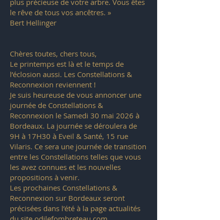
plus précieuse de votre arbre. Vous êtes
le rêve de tous vos ancêtres. »
Bert Hellinger
Chères toutes, chers tous,
Le printemps est là et le temps de
l’éclosion aussi. Les Constellations &
Reconnexion reviennent !
Je suis heureuse de vous annoncer une
journée de Constellations &
Reconnexion le Samedi 30 mai 2026 à
Bordeaux. La journée se déroulera de
9H à 17H30 à Eveil & Santé, 15 rue
Vilaris. Ce sera une journée de transition
entre les Constellations telles que vous
les avez connues et les nouvelles
propositions à venir.
Les prochaines Constellations &
Reconnexion sur Bordeaux seront
précisées dans l’été à la page actualités
du site
odilefombreteau.com