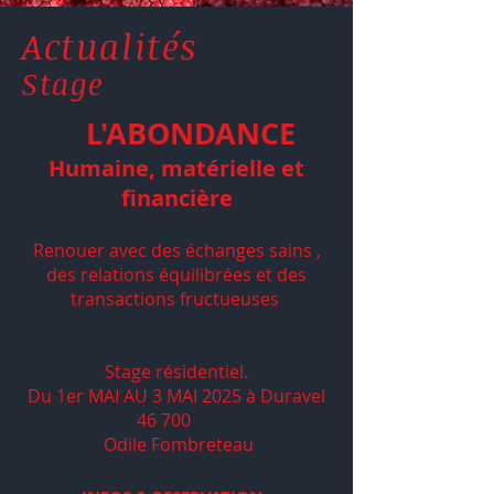
Actualités
Stage
L'ABONDANCE
Humaine, matérielle et
financière
Renouer avec des échanges sains ,
des relations équilibrées et des
transactions fructueuses
Stage résidentiel.
Du 1er MAI AU 3 MAI 2025
à Du
ravel
46 700
Odile Fombreteau