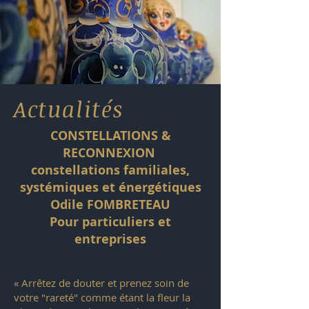
Actualités
CONSTELLATIONS &
RECONNEXION
constellations familiales,
systémiques et énergétiques
Odile FOMBRETEAU
Pour particuliers et
entreprises
« Arrêtez de douter et prenez soin de
votre "rareté" comme étant la fleur la