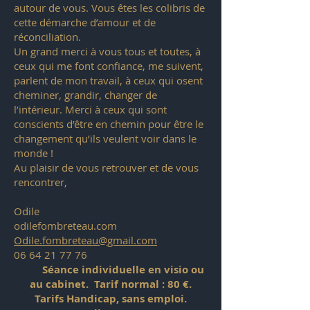
autour de vous. Vous êtes les colibris de
cette démarche d’amour et de
réconciliation.
Un grand merci à vous tous et toutes, à
ceux qui me font confiance, me suivent,
parlent de mon travail, à ceux qui osent
cheminer, grandir, changer de
l’intérieur. Merci à ceux qui sont
conscients d’être en chemin pour être le
changement qu’ils veulent voir dans le
monde !
Au plaisir de vous retrouver et de vous
rencontrer,
Odile
odilefombreteau.com
Odile.fombreteau@gmail.com
06 64 21 77 76
Séance individuelle en visio ou
au cabinet. Tarif normal : 80 €.
Tarifs Handicap, sans emploi.