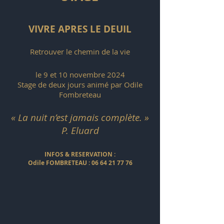
VIVRE APRES LE DEUIL
Retrouver le chemin de la vie
le 9 et 10 novembre 2024
Stage de deux jours animé par Odile
Fombreteau
« La nuit n’est jamais complète. »
P. Eluard
INFOS & RESERVATION :
Odile FOMBRETEAU :
06 64 21 77 76