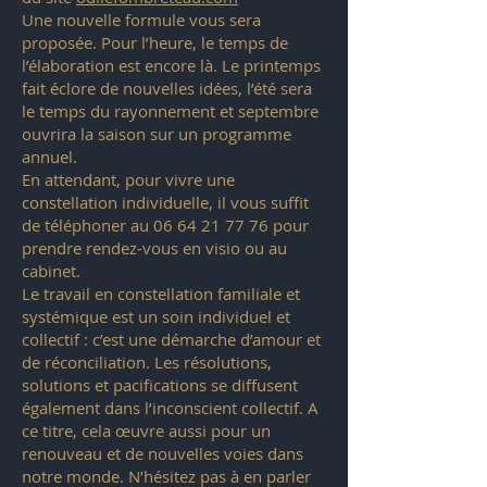
Une nouvelle formule vous sera
proposée. Pour l’heure, le temps de
l’élaboration est encore là. Le printemps
fait éclore de nouvelles idées, l’été sera
le temps du rayonnement et septembre
ouvrira la saison sur un programme
annuel.
En attendant, pour vivre une
constellation individuelle, il vous suffit
de téléphoner au
06 64 21 77 76
pour
prendre rendez-vous en visio ou au
cabinet.
Le travail en constellation familiale et
systémique est un soin individuel et
collectif : c’est une démarche d’amour et
de réconciliation. Les résolutions,
solutions et pacifications se diffusent
également dans l’inconscient collectif. A
ce titre, cela œuvre aussi pour un
renouveau et de nouvelles voies dans
notre monde. N’hésitez pas à en parler