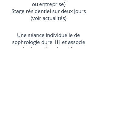
ou entreprise)
Stage résidentiel sur deux jours
(voir actualités)
Une séance individuelle de
sophrologie dure 1H et associe
respiration, relaxation, détente
musculaire et suggestions d’images
positives.
A l’issue de votre suivi,
vous repartirez avec tous les outils
nécessaires que vous pourrez
réutiliser chez vous, en autonomie,
à votre rythme et en fonction de
vos besoins.